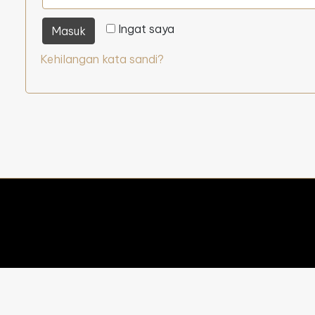
Ingat saya
Masuk
Kehilangan kata sandi?