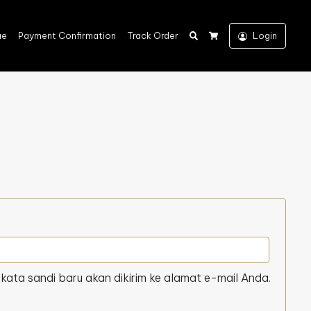
Search
ue
Payment Confirmation
Track Order
Login
Cart
kata sandi baru akan dikirim ke alamat e-mail Anda.